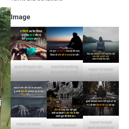
Image
sad shayari on
heartbreaking
heart broken
death in hindi
shayari in hindi
sad shayari
heart break
heart broken
heart broken
sad shayari in