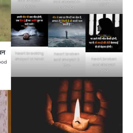
sad shayari
sad shayari in
hindi
photo
punjabi
वन
heart breaking
heart broken
heart broken
shayari in hindi
sad shayari 2
Good
sad shayari
line
hindi