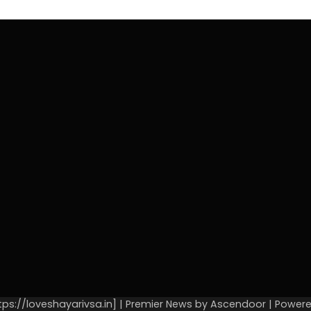
tps://loveshayarivsa.in] | Premier News by
Ascendoor
| Power