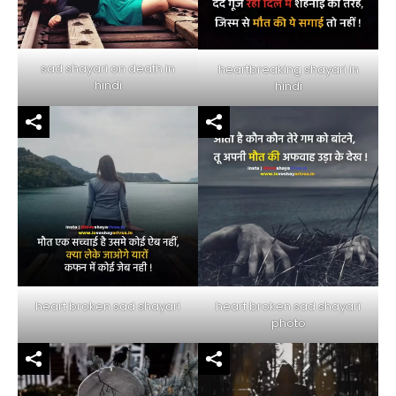
sad shayari on death in
heartbreaking shayari in
hindi
hindi
heart broken sad shayari
heart broken sad shayari
photo