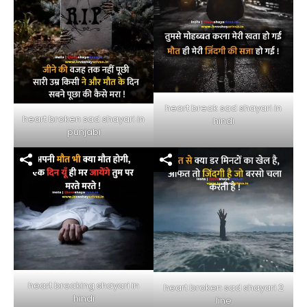
heart break sad shayari in
heart broken sad shayari in
hindi
punjabi
heart breaking shayari in
heart broken sad shayari 2
hindi
line