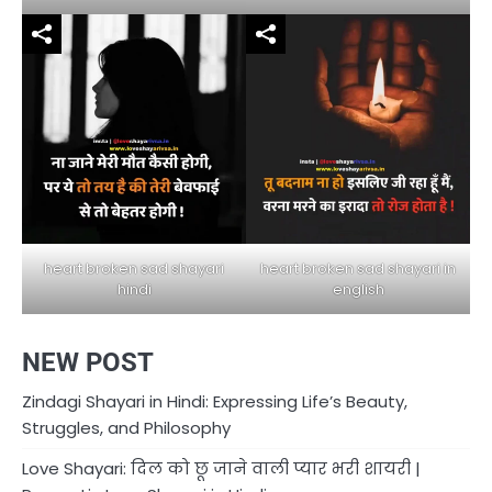
heart broken sad shayari in
heart broken sad shayari
english
hindi
NEW POST
Zindagi Shayari in Hindi: Expressing Life’s Beauty,
Struggles, and Philosophy
Love Shayari: दिल को छू जाने वाली प्यार भरी शायरी |