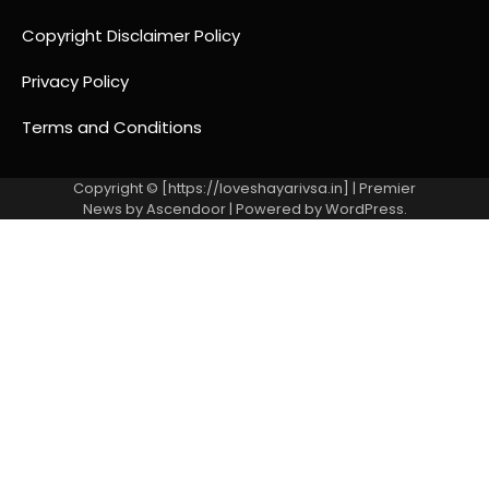
Copyright Disclaimer Policy
Privacy Policy
Terms and Conditions
Copyright © [https://loveshayarivsa.in] | Premier
News by
Ascendoor
| Powered by
WordPress
.