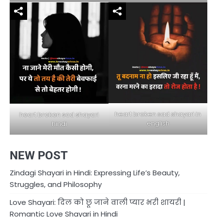
heart broken sad shayari in
heart broken sad shayari
english
hindi
NEW POST
Zindagi Shayari in Hindi: Expressing Life’s Beauty,
Struggles, and Philosophy
Love Shayari: दिल को छू जाने वाली प्यार भरी शायरी |
Romantic Love Shayari in Hindi