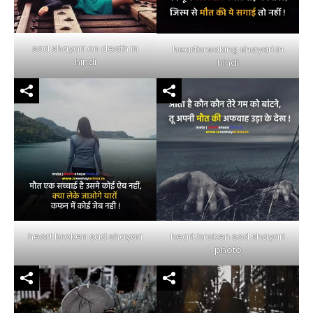
sad shayari on death in
heartbreaking shayari in
hindi
hindi
heart broken sad shayari
heart broken sad shayari
photo