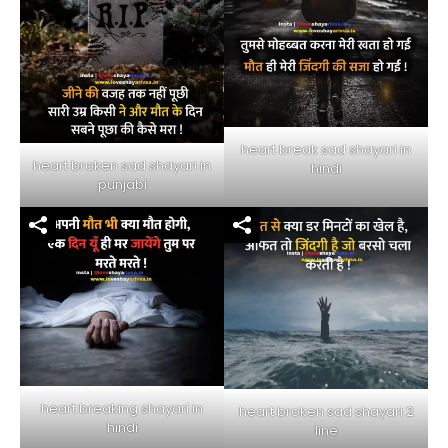
heart break sad shayari in
heart broken sad shayari in
hindi
punjabi
heart breaking shayari in
heart broken sad shayari 2
hindi
line