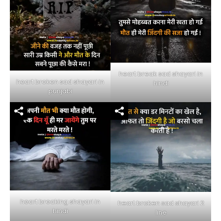
heart break sad shayari in
heart broken sad shayari in
hindi
punjabi
heart breaking shayari in
heart broken sad shayari 2
hindi
line