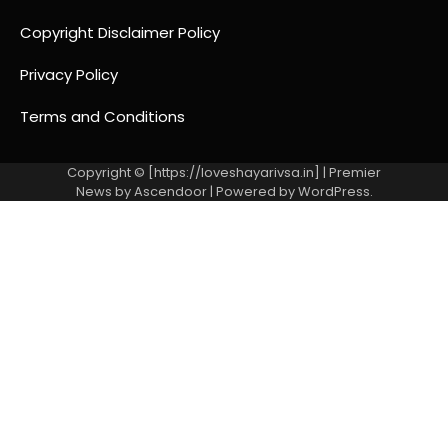
Copyright Disclaimer Policy
Privacy Policy
Terms and Conditions
Copyright © [https://loveshayarivsa.in] | Premier
News by
Ascendoor
| Powered by
WordPress
.