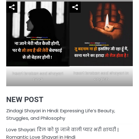
heart broken sad shayari in
heart broken sad shayari
english
hindi
NEW POST
Zindagi Shayari in Hindi: Expressing Life’s Beauty,
Struggles, and Philosophy
Love Shayari: दिल को छू जाने वाली प्यार भरी शायरी |
Romantic Love Shayari in Hindi