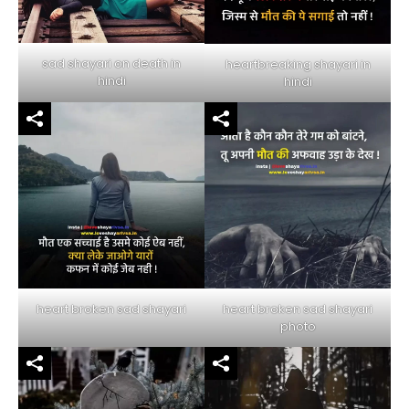
sad shayari on death in
heartbreaking shayari in
hindi
hindi
heart broken sad shayari
heart broken sad shayari
photo