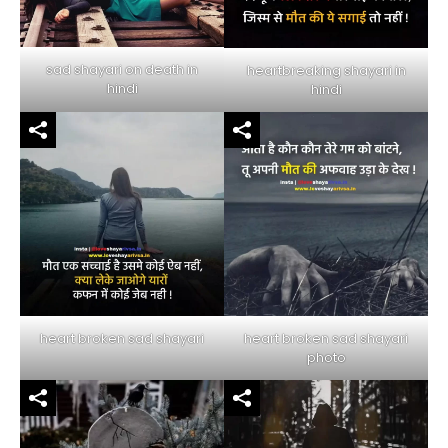
sad shayari on death in
heartbreaking shayari in
hindi
hindi
heart broken sad shayari
heart broken sad shayari
photo