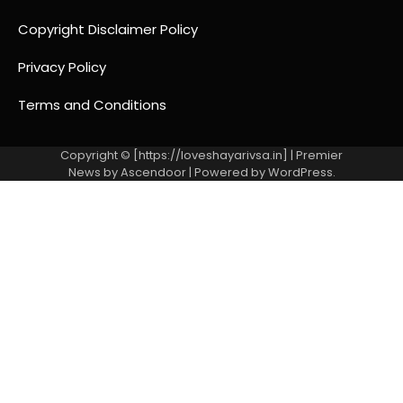
Copyright Disclaimer Policy
Privacy Policy
Terms and Conditions
Copyright © [https://loveshayarivsa.in] | Premier
News by
Ascendoor
| Powered by
WordPress
.