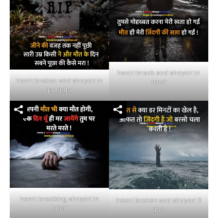
heart break sad shayari in
heart broken sad shayari in
hindi
punjabi
heart breaking shayari in
heart broken sad shayari 2
hindi
line