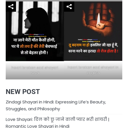
heart broken sad shayari in
heart broken sad shayari
english
hindi
NEW POST
Zindagi Shayari in Hindi: Expressing Life’s Beauty,
Struggles, and Philosophy
Love Shayari: दिल को छू जाने वाली प्यार भरी शायरी |
Romantic Love Shayari in Hindi