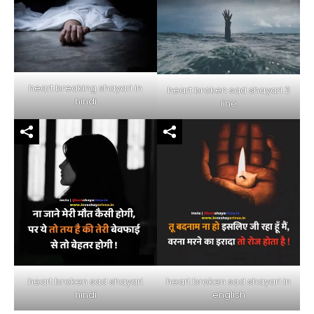
heart breaking shayari in
heart broken sad shayari 2
hindi
line
heart broken sad shayari in
heart broken sad shayari
english
hindi