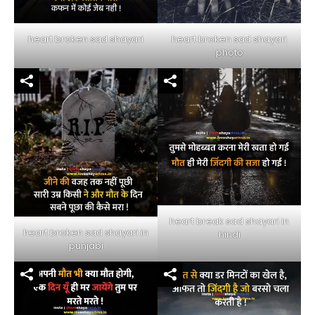
heart broken sad shayari
heart broken sad shayari
photo
heart break sad shayari in
heart broken sad shayari in
hindi
punjabi