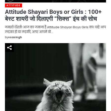
ATTITUDE
Attitude Shayari Boys or Girls : 100+
बेस्ट शायरी जो दिलाएगी “सिक्स” इंच की सोच
नमस्ते दोस्तों! आज का जमाना है Attitude Shayari Boys Girls का। चाहे आप
लड़का हो या लड़की, अगर आपमें वो…
by
vsasingh