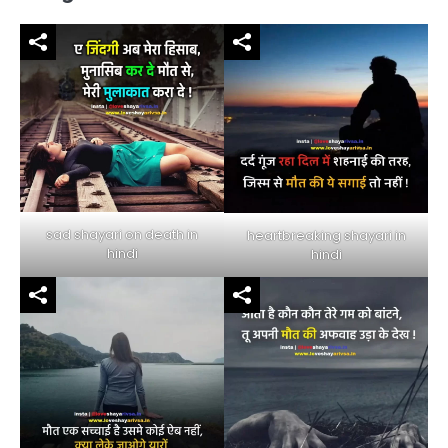
sad shayari on death in
heartbreaking shayari in
hindi
hindi