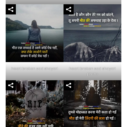
heart broken sad shayari
heart broken sad shayari
photo