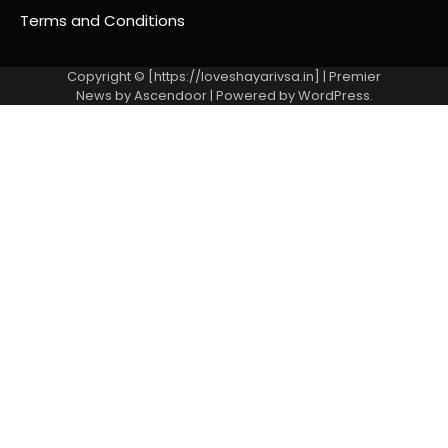
Terms and Conditions
Copyright © [https://loveshayarivsa.in] | Premier
News by
Ascendoor
| Powered by
WordPress
.