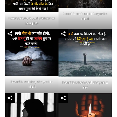
heart break sad shayari in
heart broken sad shayari in
hindi
punjabi
heart breaking shayari in
heart broken sad shayari 2
hindi
line