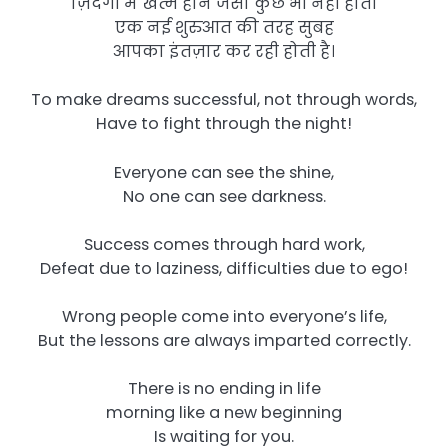
ज़िंदगी में खत्म होने जैसा कुछ भी नहीं होता
एक नई शुरुआत की तरह सुबह
आपका इंतज़ार कर रही होती है।
To make dreams successful, not through words,
Have to fight through the night!
Everyone can see the shine,
No one can see darkness.
Success comes through hard work,
Defeat due to laziness, difficulties due to ego!
Wrong people come into everyone’s life,
But the lessons are always imparted correctly.
There is no ending in life
morning like a new beginning
Is waiting for you.