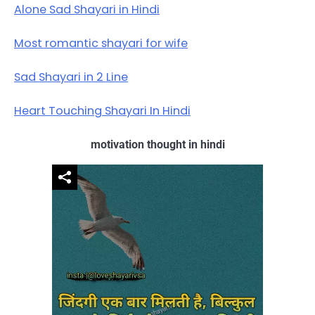
Alone Sad Shayari in Hindi
Most romantic shayari for wife
Sad Shayari in 2 Line
Heart Touching Shayari In Hindi
motivation thought in hindi