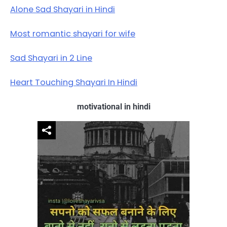
Alone Sad Shayari in Hindi
Most romantic shayari for wife
Sad Shayari in 2 Line
Heart Touching Shayari In Hindi
motivational in hindi