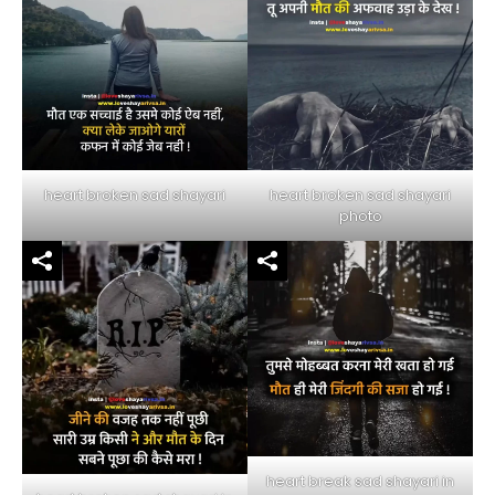
heart broken sad shayari
heart broken sad shayari
photo
heart break sad shayari in