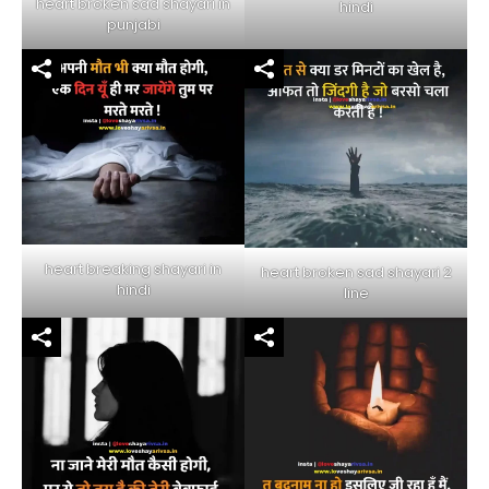
heart broken sad shayari in
hindi
punjabi
heart breaking shayari in
heart broken sad shayari 2
hindi
line