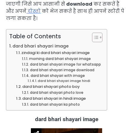
जाएगी जिसे आप आसानी से
download
कर सकतें हैं
और अपने
दोस्तो
को भेज सकते है साथ ही
आपने स्टोरी पे
लगा सकता है
।
Table of Contents
dard bhari shayari image
zindagi ki dard bhari shayari image
morning dard bhari shayari image
dard bhari shayari image for whatsapp
dard bhari shayari image download
dard bhari shayari with image
dard bhari shayari image hindi
dard bhari shayari photo boy
dard bhari shayari photo love
dard bhari shayari in hindi image
dard bhari shayari ka photo
dard bhari shayari image