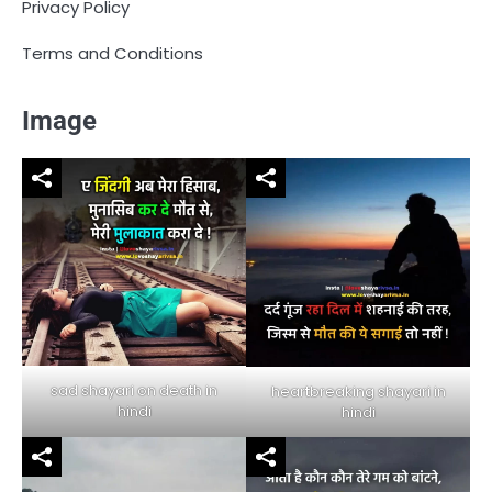
Privacy Policy
Terms and Conditions
Image
sad shayari on death in
heartbreaking shayari in
hindi
hindi