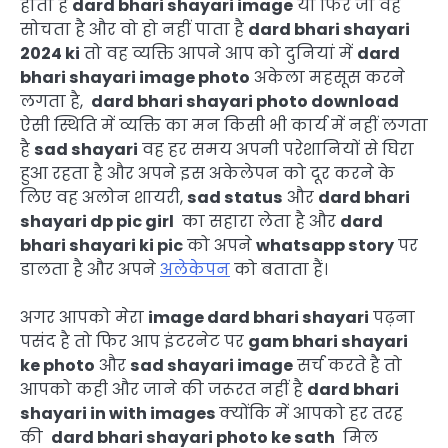
होता है
dard bhari shayari image
या फिर जो वह
सोचता है और वो हो नहीं पाता है
dard bhari shayari
2024 ki
तो वह व्यक्ति आपने आप को दुनियां में
dard
bhari shayari image photo
अकेला महसूस करने
लगता है,
dard bhari shayari photo download
ऐसी स्थिति में व्यक्ति का मन किसी भी कार्य में नहीं लगता
है
sad shayari
वह हर समय अपनी परेशानियों से घिरा
हुआ रहता है और अपने इस अकेलेपन को दूर करने के
लिए वह अलोन शायरी,
sad status
और
dard bhari
shayari dp pic girl
का सहारा लेता है और
dard
bhari shayari ki pic
को अपने
whatsapp story
पर
डालता है और अपने
अलेकेपन
को बताता हैं।
अगर आपको मेरा
image dard bhari shayari
पढ़ना
पसंद है तो फिर आप इंटरनेट पर
gam bhari shayari
ke photo
और
sad shayari image
सर्च करते है तो
आपको कही और जाने की जरूरत नहीं है
dard bhari
shayari in with images
क्योंकि में आपको हर तरह
की
dard bhari shayari photo ke sath
मिल