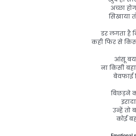
अच्छा हो
सिखाया तो
डर लगता है क
कही फिर से कि
आंसू बय
ना किसी बहाने
बेवफाई 
बिछड़ने क
इरादा
उन्हें तो
कोई बह
Emotional s