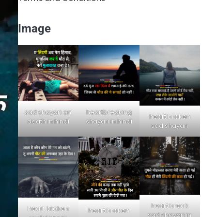
Image
sad shayari on
heartbreaking
heart broken
death in hindi
shayari in hindi
sad shayari
heart break
heart broken
heart broken
sad shayari in