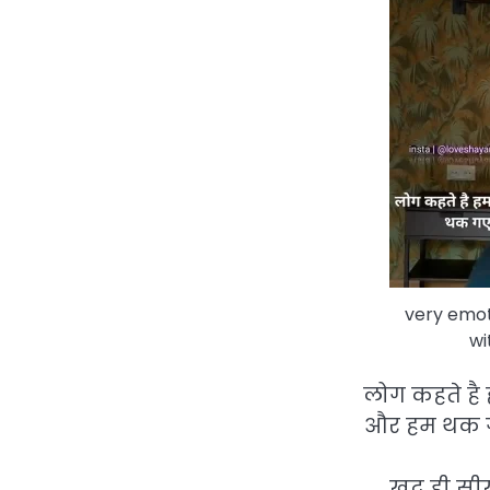
very emot
wi
लोग कहते है ह
और हम थक गए 
खुद ही सी