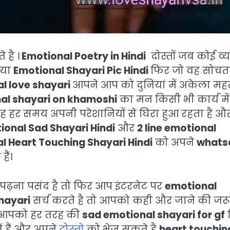
 है ।
Emotional Poetry in Hindi
दोस्तों जब कोई व्य
या
Emotional Shayari Pic Hindi
फिर जो वह सोचता
l love shayari
आपने आप को दुनियां में अकेला मह
al shayari on khamoshi
का मन किसी भी कार्य में
ह हर समय अपनी परेशानियों से घिरा हुआ रहता है औ
ional Sad Shayari Hindi
और
2 line emotional
l Heart Touching Shayari Hindi
को अपने
whats
ैं।
पढ़ना पसंद है तो फिर आप इंटरनेट पर
emotional
hayari
सर्च करते है तो आपको कही और जाने की जर
ें आपको हर तरह की
sad emotional shayari for gf
 हैं और अपने
दोस्तो
को भेज सकते है
heart touchin