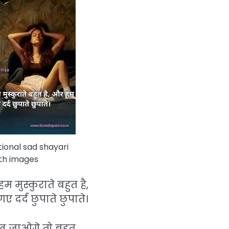
ional sad shayari
th images
म मुस्कुराते बहुत है,
दर्द छुपाते छुपाते।
ख जाओगे तो बहुत