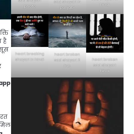
sad shayari
sad shayari in
hindi
photo
punjabi
क्ति
 है
सूस
heart breaking
heart broken
heart broken
shayari in hindi
sad shayari 2
sad shayari
र
line
hindi
app
ूरत
मिल
g