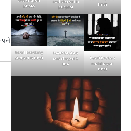
sad shayari
sad shayari in
hindi
photo
punjabi
अपने
heart breaking
heart broken
heart broken
shayari in hindi
sad shayari 2
sad shayari
line
hindi