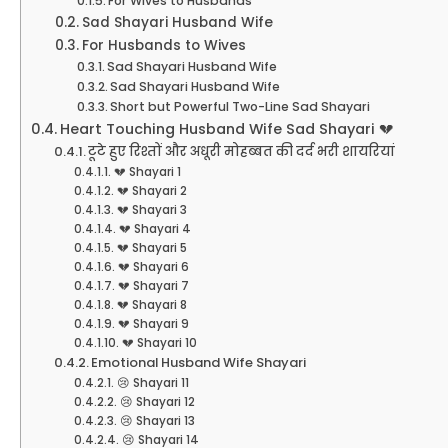
For Wives to Husbands
Sad Shayari Husband Wife
For Husbands to Wives
Sad Shayari Husband Wife
Sad Shayari Husband Wife
Short but Powerful Two-Line Sad Shayari
Heart Touching Husband Wife Sad Shayari 💔
टूटे हुए रिश्तों और अधूरी मोहब्बत की दर्द भरी शायरियां
💔 Shayari 1
💔 Shayari 2
💔 Shayari 3
💔 Shayari 4
💔 Shayari 5
💔 Shayari 6
💔 Shayari 7
💔 Shayari 8
💔 Shayari 9
💔 Shayari 10
Emotional Husband Wife Shayari
😢 Shayari 11
😢 Shayari 12
😢 Shayari 13
😢 Shayari 14