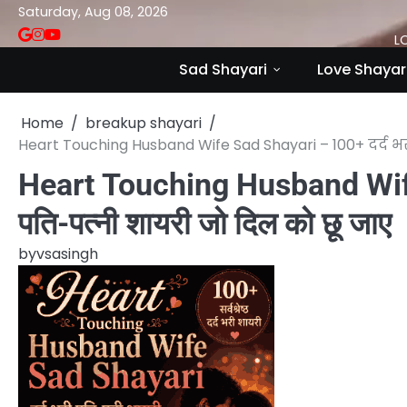
Skip
Saturday, Aug 08, 2026
to
VSASINGH
INSTAGRAM
YOUTUBE
L
content
Sad Shayari
Love Shayar
Home
breakup shayari
Heart Touching Husband Wife Sad Shayari – 100+ दर्द भ
Heart Touching Husband Wife
पति-पत्नी शायरी जो दिल को छू जाए
by
vsasingh