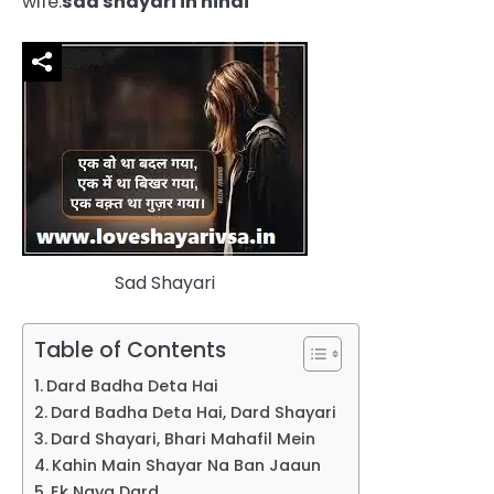
wife.
sad shayari in hindi
Sad Shayari
Table of Contents
Dard Badha Deta Hai
Dard Badha Deta Hai, Dard Shayari
Dard Shayari, Bhari Mahafil Mein
Kahin Main Shayar Na Ban Jaaun
Ek Naya Dard