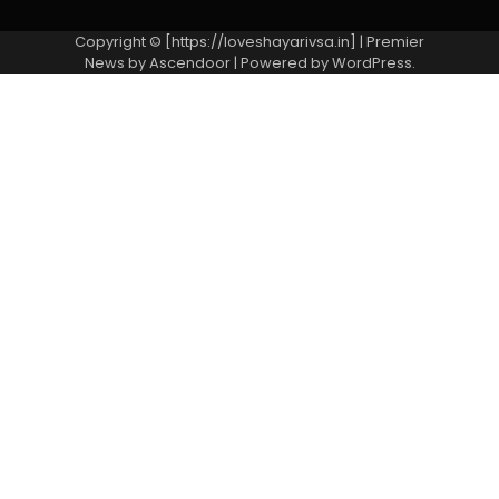
Copyright © [https://loveshayarivsa.in] | Premier
News by
Ascendoor
| Powered by
WordPress
.