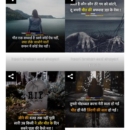
heart broken sad shayari
heart broken sad shayari
photo