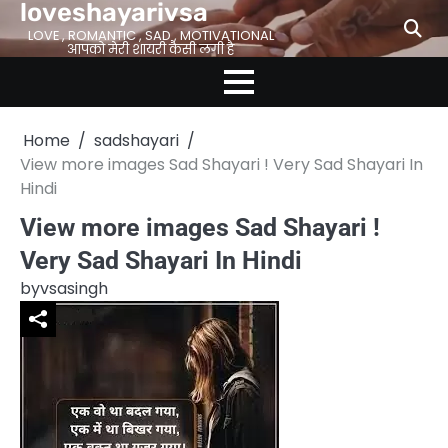
loveshayarivsa
Skip
to
LOVE , ROMANTIC , SAD , MOTIVATIONAL
आपको मेरी शायरी कैसी लगी है
content
Home
sadshayari
View more images Sad Shayari ! Very Sad Shayari In
Hindi
View more images Sad Shayari !
Very Sad Shayari In Hindi
by
vsasingh