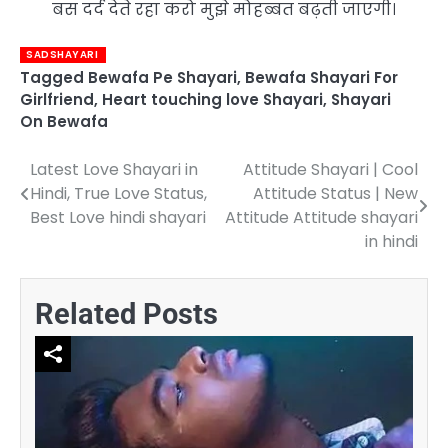
बस दर्द देते रहा करो मुझे मोहब्बत बढ़ती जाएगी।
SADSHAYARI
Tagged
Bewafa Pe Shayari
,
Bewafa Shayari For
Girlfriend
,
Heart touching love Shayari
,
Shayari
On Bewafa
Latest Love Shayari in
Attitude Shayari | Cool
Post
Hindi, True Love Status,
Attitude Status | New
navigation
Best Love hindi shayari
Attitude Attitude shayari
in hindi
Related Posts