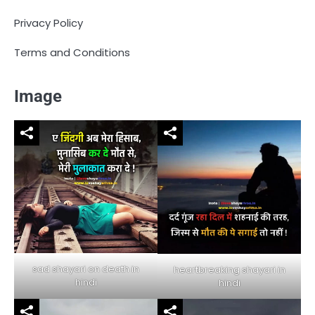
Privacy Policy
Terms and Conditions
Image
sad shayari on death in
heartbreaking shayari in
hindi
hindi