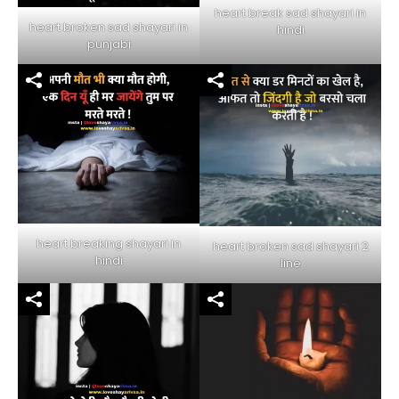
heart break sad shayari in
heart broken sad shayari in
hindi
punjabi
heart breaking shayari in
heart broken sad shayari 2
hindi
line