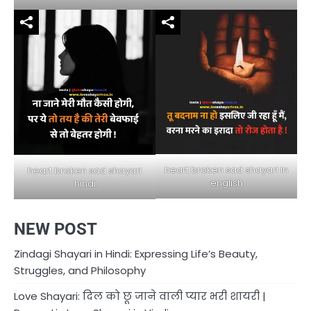
heart broken sad shayari in
heart broken sad shayari
english
hindi
NEW POST
Zindagi Shayari in Hindi: Expressing Life’s Beauty,
Struggles, and Philosophy
Love Shayari: दिल को छू जाने वाली प्यार भरी शायरी |