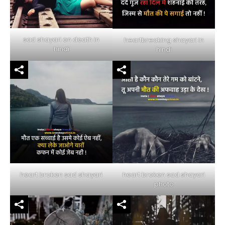
sad shayari on death in
heartbreaking shayari in
hindi
hindi
heart broken sad shayari
heart broken sad shayari
photo