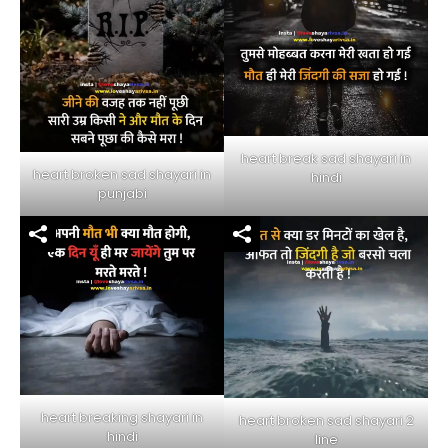
heart break sad shayari in
heart broken sad shayari in
hindi
punjabi
heart breaking shayari in
heart broken sad shayari 2
hindi
line