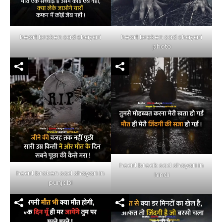
heart broken sad shayari
heart broken sad shayari
photo
heart break sad shayari in
heart broken sad shayari in
hindi
punjabi