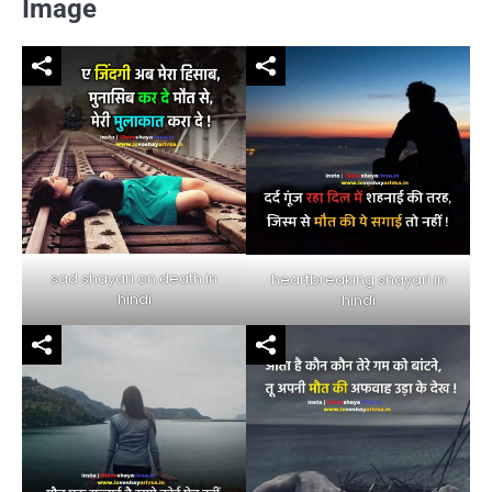
Image
sad shayari on death in
heartbreaking shayari in
hindi
hindi