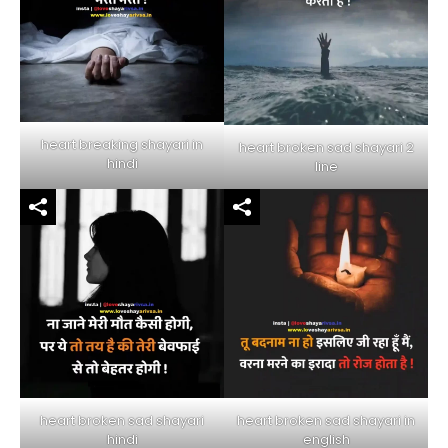
heart breaking shayari in
heart broken sad shayari 2
hindi
line
heart broken sad shayari in
heart broken sad shayari
english
hindi