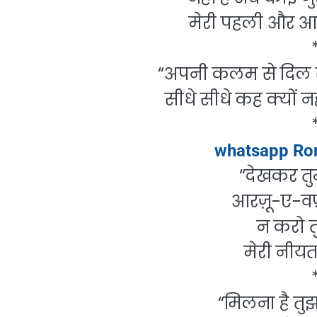
मेरी पहली और आख
“अपनी कलम से दिल स
सीधे सीधे कह क्यों नही
whatsapp Rom
“देखकर तु
आरज़ू-ए-वफ़ा
न करो त
मेरी नीयत
“मिलना है तुझ