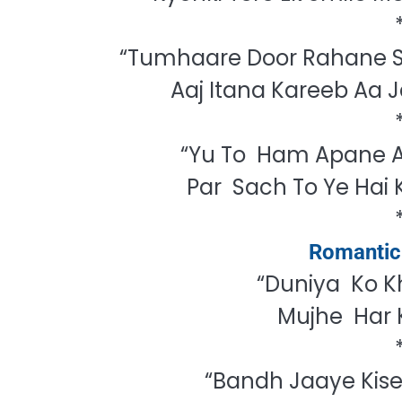
“Tumhaare Door Rahane S
Aaj Itana Kareeb Aa
“Yu To Ham Apane 
Par Sach To Ye Hai
Romantic 
“Duniya Ko K
Mujhe Har K
“Bandh Jaaye Kis