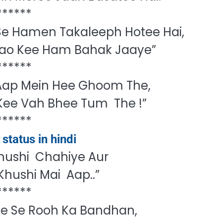
******
e Hamen Takaleeph Hotee Hai,
 Jao Kee Ham Bahak Jaaye”
******
Aap Mein Hee Ghoom The,
 Kee Vah Bhee Tum The !”
******
status in hindi
hushi Chahiye Aur
hushi Mai Aap..”
******
ee Se Rooh Ka Bandhan,