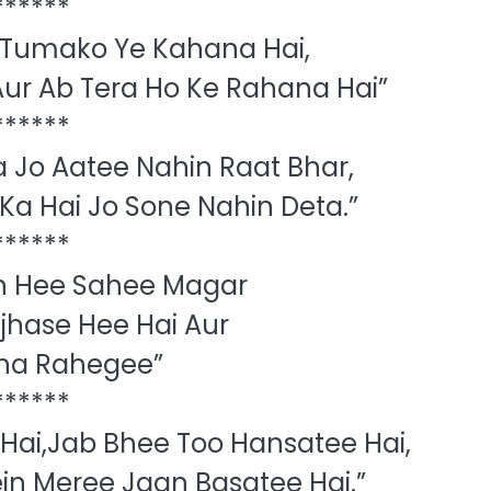
******
 Tumako Ye Kahana Hai,
ur Ab Tera Ho Ke Rahana Hai”
******
 Jo Aatee Nahin Raat Bhar,
Ka Hai Jo Sone Nahin Deta.”
******
 Hee Sahee Magar
jhase Hee Hai Aur
a Rahegee”
******
ai,Jab Bhee Too‍ Hansatee Hai,
ein Meree Jaan Basatee Hai.”