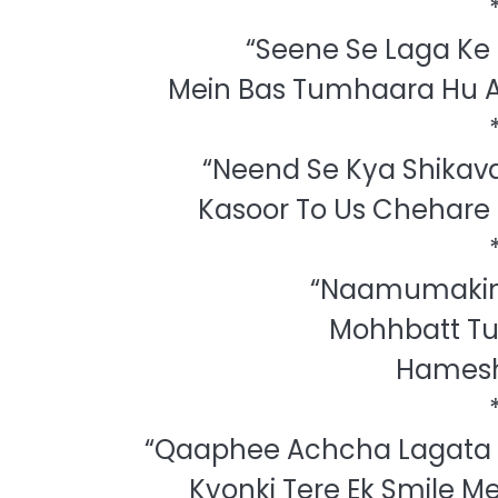
“Seene Se Laga Ke
Mein Bas Tumhaara Hu A
“Neend Se Kya Shikava
Kasoor To Us Chehare 
“Naamumakin
Mohhbatt Tu
Hamesh
“Qaaphee Achcha Lagata H
Kyonki Tere Ek Smile M