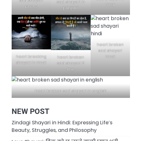
sad shayari
sad shayari in
hindi
photo
punjabi
heart broken
sad shayari
hindi
heart breaking
heart broken
shayari in hindi
sad shayari 2
line
heart broken sad shayari in english
NEW POST
Zindagi Shayari in Hindi: Expressing Life’s
Beauty, Struggles, and Philosophy