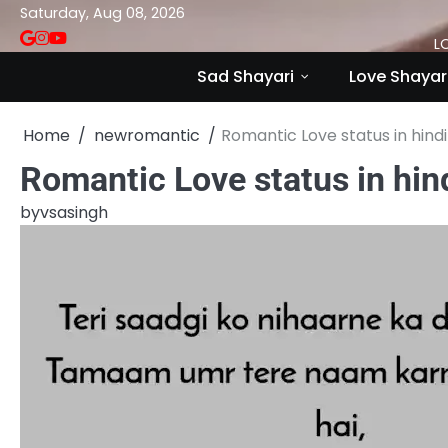
Skip
Saturday, Aug 08, 2026
to
VSASINGH
INSTAGRAM
YOUTUBE
L
content
Sad Shayari
Love Shayar
Home
newromantic
Romantic Love status in hindi
Romantic Love status in hin
by
vsasingh