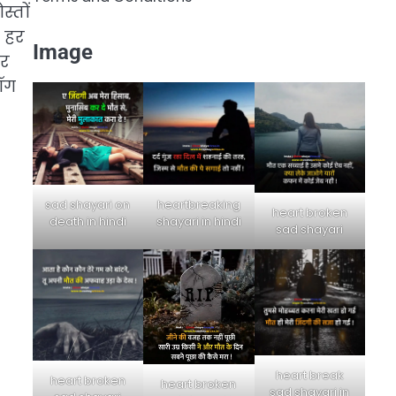
स्तों
 हर
Image
यर
ॉग
sad shayari on
heartbreaking
heart broken
death in hindi
shayari in hindi
sad shayari
heart break
heart broken
heart broken
sad shayari in