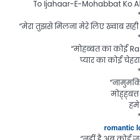
To Ijahaar-E-Mohabbat Ko Al
“मेरा तुझसे मिलना मेरे लिए ख्वाब सही 
“मोहब्बत का कोई Ran
प्यार का कोई चेहरा
“नामुमक
मोह्ह्बत्
हमे
romantic l
“नहीं है अब कोई ज