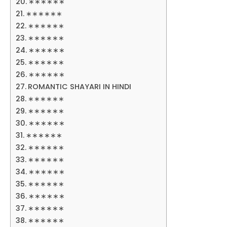
∗∗∗∗∗∗
∗∗∗∗∗∗
∗∗∗∗∗∗
∗∗∗∗∗∗
∗∗∗∗∗∗
∗∗∗∗∗∗
∗∗∗∗∗∗
ROMANTIC SHAYARI IN HINDI
∗∗∗∗∗∗
∗∗∗∗∗∗
∗∗∗∗∗∗
∗∗∗∗∗∗
∗∗∗∗∗∗
∗∗∗∗∗∗
∗∗∗∗∗∗
∗∗∗∗∗∗
∗∗∗∗∗∗
∗∗∗∗∗∗
∗∗∗∗∗∗