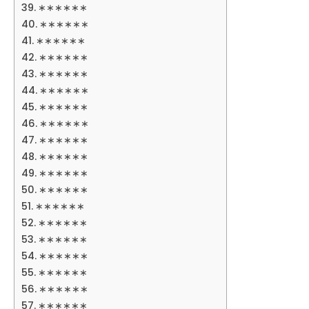
∗∗∗∗∗∗
∗∗∗∗∗∗
∗∗∗∗∗∗
∗∗∗∗∗∗
∗∗∗∗∗∗
∗∗∗∗∗∗
∗∗∗∗∗∗
∗∗∗∗∗∗
∗∗∗∗∗∗
∗∗∗∗∗∗
∗∗∗∗∗∗
∗∗∗∗∗∗
∗∗∗∗∗∗
∗∗∗∗∗∗
∗∗∗∗∗∗
∗∗∗∗∗∗
∗∗∗∗∗∗
∗∗∗∗∗∗
∗∗∗∗∗∗