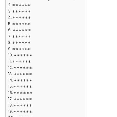
∗∗∗∗∗∗
∗∗∗∗∗∗
∗∗∗∗∗∗
∗∗∗∗∗∗
∗∗∗∗∗∗
∗∗∗∗∗∗
∗∗∗∗∗∗
∗∗∗∗∗∗
∗∗∗∗∗∗
∗∗∗∗∗∗
∗∗∗∗∗∗
∗∗∗∗∗∗
∗∗∗∗∗∗
∗∗∗∗∗∗
∗∗∗∗∗∗
∗∗∗∗∗∗
∗∗∗∗∗∗
∗∗∗∗∗∗