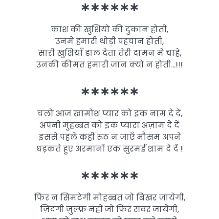
∗∗∗∗∗∗
काश की खुशियो की दुकान होती,
उनमे हमारी थोड़ी पहचान होती,
सारी खुशियाँ डाल देता तेरी दामन मे चाहे,
उनकी कीमत हमारी जान क्यो न होती…!!!
∗∗∗∗∗∗
चलो आज खामोश प्यार को इक नाम दे दें,
अपनी मुहब्बत को इक प्यारा अंज़ाम दे दें
इससे पहले कहीं रूठ न जाएँ मौसम अपने
धड़कते हुए अरमानों एक सुरमई शाम दे दें !
∗∗∗∗∗∗
फिर न सिमटेगी मोहब्बत जो बिखर जायेगी,
ज़िंदगी ज़ुल्फ़ नहीं जो फिर संवर जायेगी,