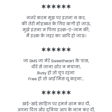
∗∗∗∗∗∗
नज़रे करम मुझ पर इतना न कर,
की तेरी मोहब्बत के लिए बागी हो जाऊं,
मुझे इतना न पिला इश्क़-ए-जाम की,
मैं इश्क़ के जहर का आदि हो जाऊं।
∗∗∗∗∗∗
जा SMS जा मेरे Sweetheart के पास,
धीरे से जाना शोर न मचाना,
Busy हो तो चुप रहना
Free हो तो आई मिस यू कहना…
∗∗∗∗∗∗
खड़े-खड़े साहिल पर हमने शाम कर दी,
अपना दिल और दुनिया आप के नाम कर दी,