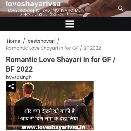
loveshayarivsa
Skip
to
LOVE , ROMANTIC , SAD , MOTIVATIONAL
आपको मेरी शायरी कैसी लगी है
content
Home
bestshayari
Romantic Love Shayari In for GF / BF 2022
Romantic Love Shayari In for GF /
BF 2022
by
vsasingh