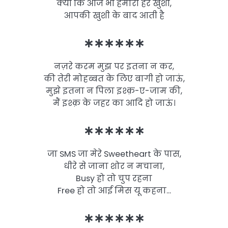
क्यों कि आज भी हमारी हर खुशी,
आपकी खुशी के बाद आती है
∗∗∗∗∗∗
नज़रे करम मुझ पर इतना न कर,
की तेरी मोहब्बत के लिए बागी हो जाऊं,
मुझे इतना न पिला इश्क़-ए-जाम की,
मैं इश्क़ के जहर का आदि हो जाऊं।
∗∗∗∗∗∗
जा SMS जा मेरे Sweetheart के पास,
धीरे से जाना शोर न मचाना,
Busy हो तो चुप रहना
Free हो तो आई मिस यू कहना…
∗∗∗∗∗∗