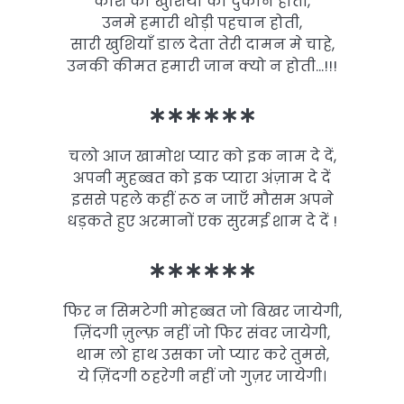
काश की खुशियो की दुकान होती,
उनमे हमारी थोड़ी पहचान होती,
सारी खुशियाँ डाल देता तेरी दामन मे चाहे,
उनकी कीमत हमारी जान क्यो न होती…!!!
∗∗∗∗∗∗
चलो आज खामोश प्यार को इक नाम दे दें,
अपनी मुहब्बत को इक प्यारा अंज़ाम दे दें
इससे पहले कहीं रूठ न जाएँ मौसम अपने
धड़कते हुए अरमानों एक सुरमई शाम दे दें !
∗∗∗∗∗∗
फिर न सिमटेगी मोहब्बत जो बिखर जायेगी,
ज़िंदगी ज़ुल्फ़ नहीं जो फिर संवर जायेगी,
थाम लो हाथ उसका जो प्यार करे तुमसे,
ये ज़िंदगी ठहरेगी नहीं जो गुज़र जायेगी।