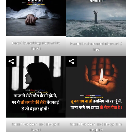
heart breaking shayari in
heart broken sad shayari 2
hindi
line
heart broken sad shayari in
heart broken sad shayari
english
hindi