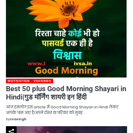
MOTIVATION
VSASINGH
Best 50 plus Good Morning Shayari in
Hindi|गुड मॉर्निंग शायरी इन हिंदी
आज हमलोग इस article में Good Morning Shayari in Hindi लेकर
आपके पास आए है।अपने दोस्त या परिवार को सुबह…
by
vsasingh