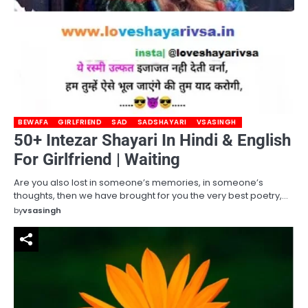
BEWAFA
GIRLFRIEND
SAD
SADSHAYARI
VSASINGH
50+ Intezar Shayari In Hindi & English
For Girlfriend | Waiting
Are you also lost in someone’s memories, in someone’s
thoughts, then we have brought for you the very best poetry,…
by
vsasingh