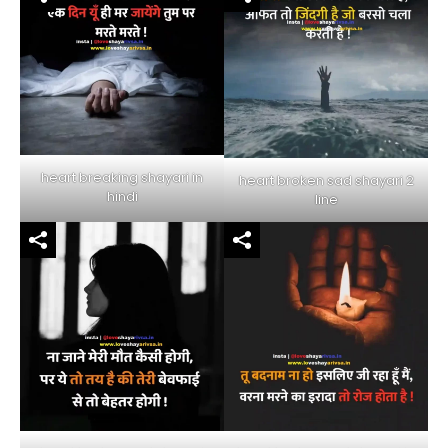
heart breaking shayari in
heart broken sad shayari 2
hindi
line