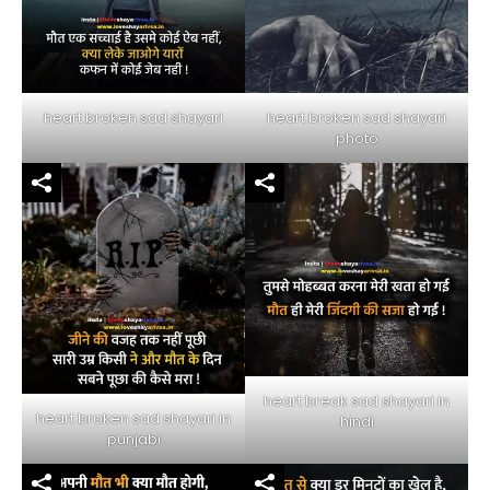
heart broken sad shayari
heart broken sad shayari
photo
heart break sad shayari in
heart broken sad shayari in
hindi
punjabi