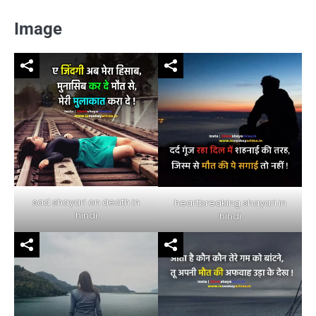
Image
sad shayari on death in
heartbreaking shayari in
hindi
hindi