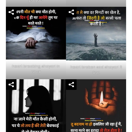
punjabi
heart breaking shayari in
heart broken sad shayari 2
hindi
line