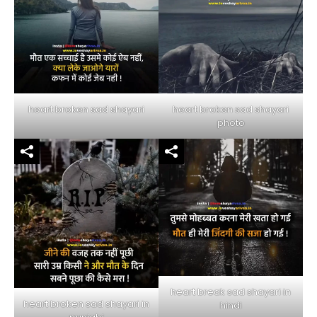
heart broken sad shayari
heart broken sad shayari
photo
heart break sad shayari in
heart broken sad shayari in
hindi