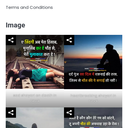
Terms and Conditions
Image
sad shayari on death in
heartbreaking shayari in
hindi
hindi