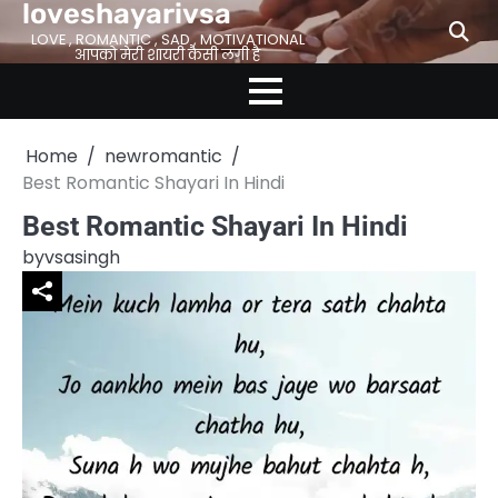
loveshayarivsa
Skip
to
LOVE , ROMANTIC , SAD , MOTIVATIONAL
आपको मेरी शायरी कैसी लगी है
content
Home
newromantic
Best Romantic Shayari In Hindi
Best Romantic Shayari In Hindi
by
vsasingh