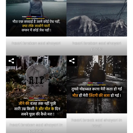
heart broken sad shayari
heart broken sad shayari
photo
heart break sad shayari in
heart broken sad shayari in
hindi
punjabi