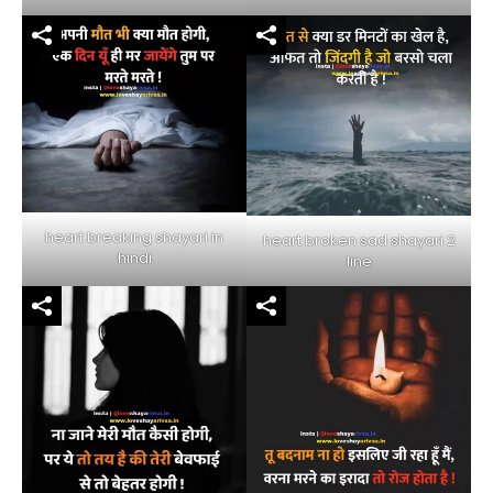
heart breaking shayari in
heart broken sad shayari 2
hindi
line