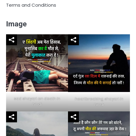
Terms and Conditions
Image
sad shayari on death in
heartbreaking shayari in
hindi
hindi