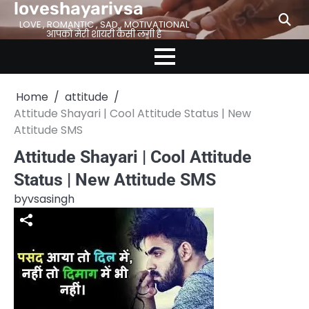
loveshayarivsa
Skip
to
LOVE , ROMANTIC , SAD , MOTIVATIONAL
आपको मेरी शायरी कैसी लगी है
content
Home
attitude
Attitude Shayari | Cool Attitude Status | New
Attitude SMS
Attitude Shayari | Cool Attitude
Status | New Attitude SMS
by
vsasingh