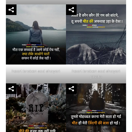
heart broken sad shayari
heart broken sad shayari
photo