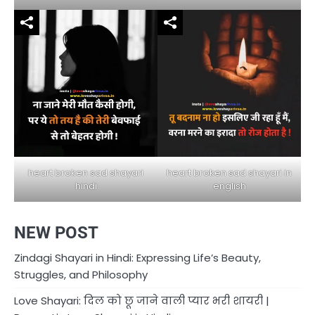
heart broken sad shayari in
heart broken sad shayari
english
hindi
NEW POST
Zindagi Shayari in Hindi: Expressing Life’s Beauty,
Struggles, and Philosophy
Love Shayari: दिल को छू जाने वाली प्यार भरी शायरी |