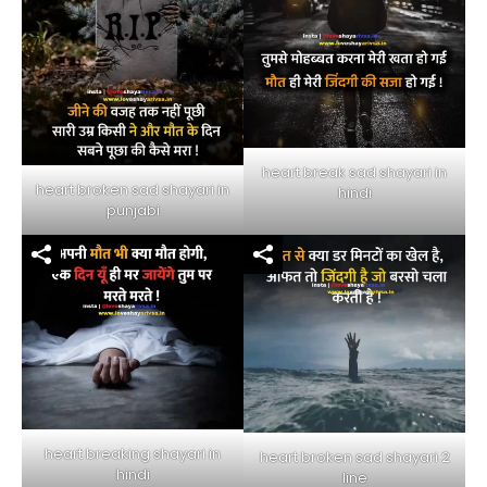
heart break sad shayari in
heart broken sad shayari in
hindi
punjabi
heart breaking shayari in
heart broken sad shayari 2
hindi
line