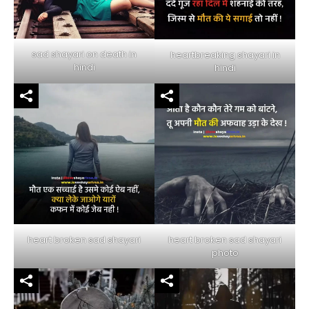
sad shayari on death in
heartbreaking shayari in
hindi
hindi
heart broken sad shayari
heart broken sad shayari
photo