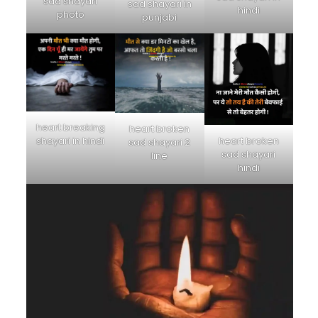
sad shayari
sad shayari in
hindi
photo
punjabi
heart breaking
heart broken
heart broken
shayari in hindi
sad shayari 2
sad shayari
line
hindi