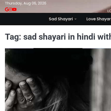
Skip
Thursday, Aug 06, 2026
to
VSASINGH
INSTAGRAM
YOUTUBE
L
content
Sad Shayari
Love Shayar
Tag:
sad shayari in hindi wi