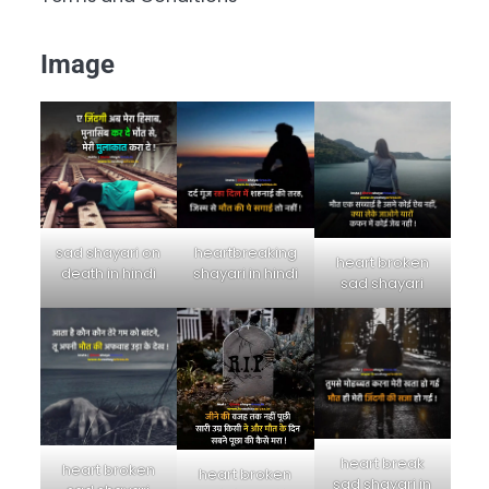
Image
sad shayari on
heartbreaking
heart broken
death in hindi
shayari in hindi
sad shayari
heart break
heart broken
heart broken
sad shayari in