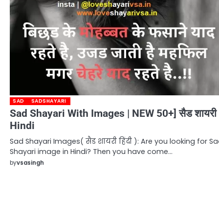
SAD
SADSHAYARI
Sad Shayari With Images | NEW 50+] सैड शायरी 
Hindi
Sad Shayari Images( सैड शायरी हिंदी ): Are you looking for S
Shayari image in Hindi? Then you have come…
by
vsasingh