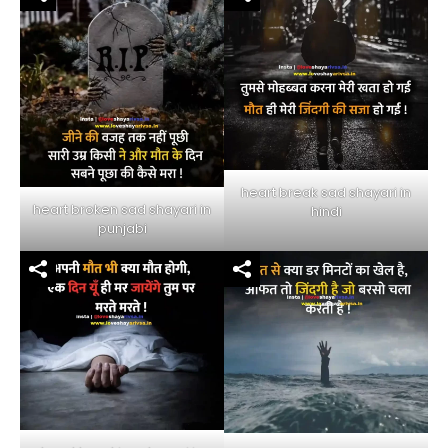
heart break sad shayari in
heart broken sad shayari in
hindi
punjabi