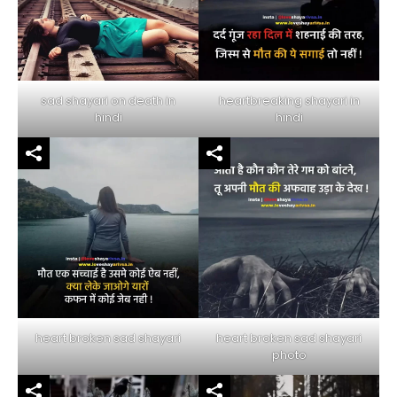
sad shayari on death in
heartbreaking shayari in
hindi
hindi
heart broken sad shayari
heart broken sad shayari
photo