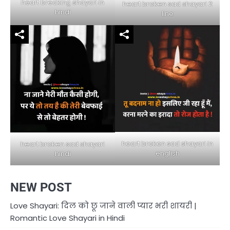
heart breaking shayari in
heart broken sad shayari 2
hindi
line
heart broken sad shayari in
heart broken sad shayari
english
hindi
NEW POST
Love Shayari: दिल को छू जाने वाली प्यार भरी शायरी |
Romantic Love Shayari in Hindi