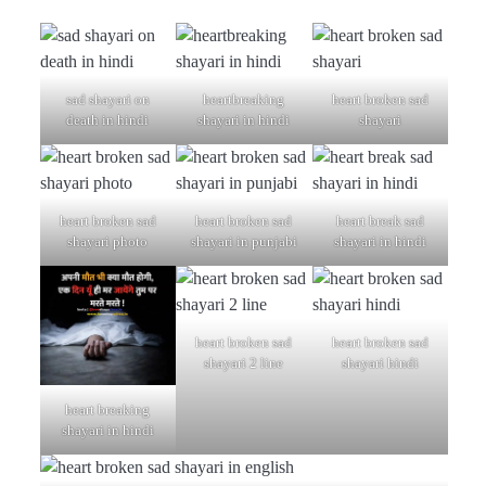
sad shayari on
heartbreaking
heart broken sad
death in hindi
shayari in hindi
shayari
heart broken sad
heart broken sad
heart break sad
shayari photo
shayari in punjabi
shayari in hindi
heart broken sad
heart broken sad
shayari 2 line
shayari hindi
heart breaking
shayari in hindi