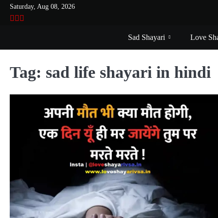
Skip
Saturday, Aug 08, 2026
to
VSASINGH
INSTAGRAM
YOUTUBE
content
Sad Shayari
Love Sha
Tag:
sad life shayari in hindi