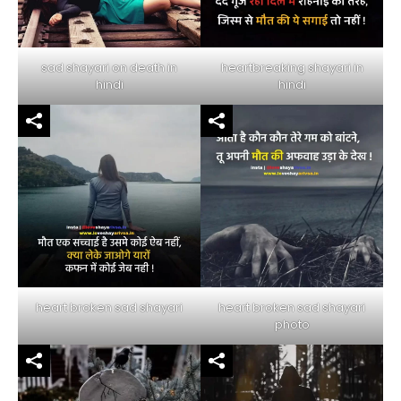
sad shayari on death in
heartbreaking shayari in
hindi
hindi
heart broken sad shayari
heart broken sad shayari
photo