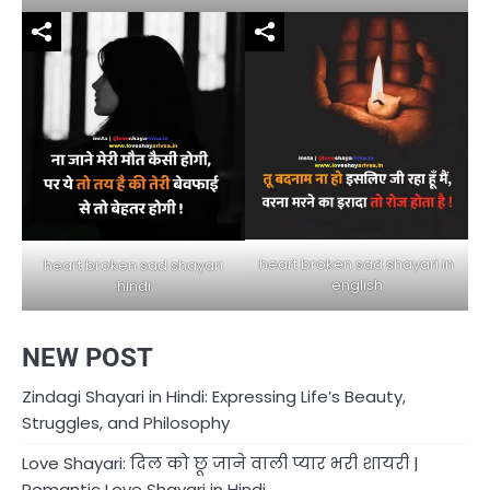
heart broken sad shayari in
heart broken sad shayari
english
hindi
NEW POST
Zindagi Shayari in Hindi: Expressing Life’s Beauty,
Struggles, and Philosophy
Love Shayari: दिल को छू जाने वाली प्यार भरी शायरी |
Romantic Love Shayari in Hindi