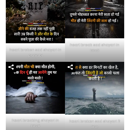
heart break sad shayari in
heart broken sad shayari in
hindi
punjabi
heart breaking shayari in
heart broken sad shayari 2
hindi
line