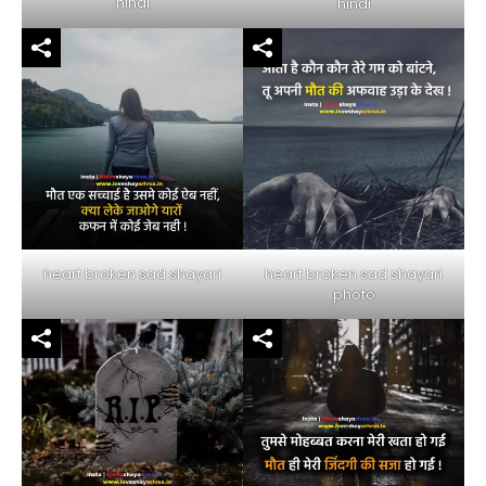
hindi
hindi
heart broken sad shayari
heart broken sad shayari
photo