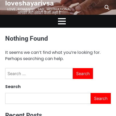
loveshayarivsa
Skip
to
LOVE , ROMANTIC , SAD , MOTIVATIONAL
आपको मेरी शायरी कैसी लगी है
content
Nothing Found
It seems we can’t find what you’re looking for.
Perhaps searching can help.
Search
for:
Search
Search
Recent Posts