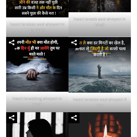
heart break sad shayari in
heart broken sad shayari in
hindi
punjabi
heart breaking shayari in
heart broken sad shayari 2
hindi
line