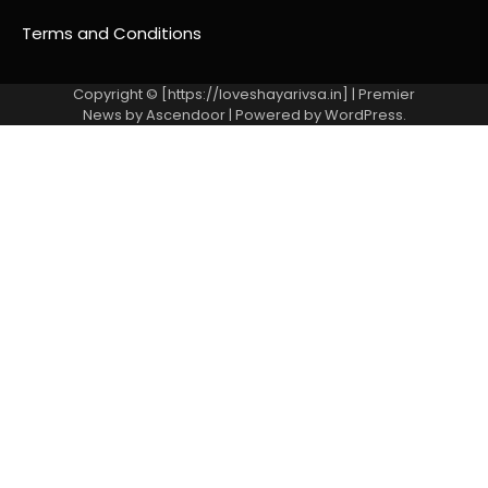
Terms and Conditions
Copyright © [https://loveshayarivsa.in] | Premier
News by
Ascendoor
| Powered by
WordPress
.