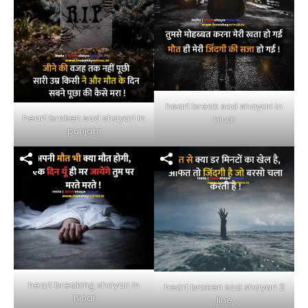
heart break sad shayari in
heart broken sad shayari in
hindi
punjabi
heart breaking shayari in
heart broken sad shayari 2
hindi
line