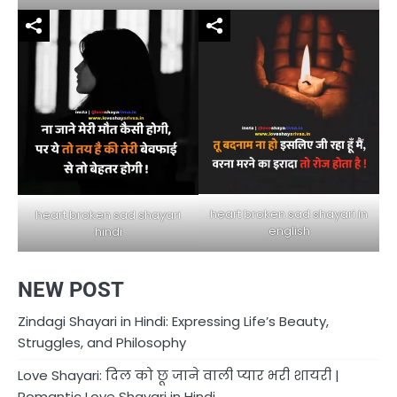
heart broken sad shayari in
heart broken sad shayari
english
hindi
NEW POST
Zindagi Shayari in Hindi: Expressing Life’s Beauty,
Struggles, and Philosophy
Love Shayari: दिल को छू जाने वाली प्यार भरी शायरी |
Romantic Love Shayari in Hindi