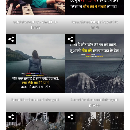
sad shayari on death in
heartbreaking shayari in
hindi
hindi
heart broken sad shayari
heart broken sad shayari
photo