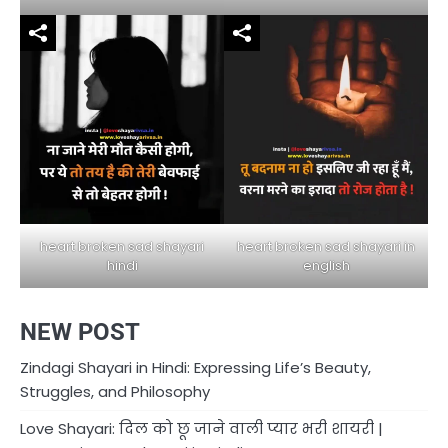
heart broken sad shayari in
heart broken sad shayari
english
hindi
NEW POST
Zindagi Shayari in Hindi: Expressing Life’s Beauty,
Struggles, and Philosophy
Love Shayari: दिल को छू जाने वाली प्यार भरी शायरी |