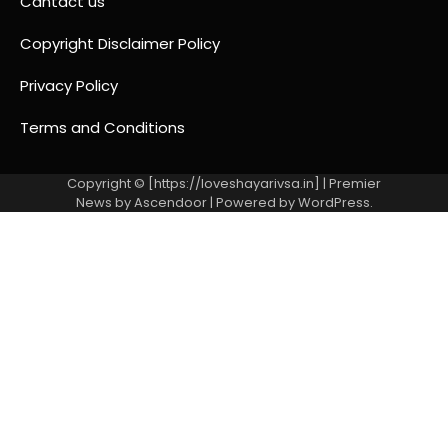
Cantact us
Copyright Disclaimer Policy
Privacy Policy
Terms and Conditions
Copyright © [https://loveshayarivsa.in] | Premier
News by
Ascendoor
| Powered by
WordPress
.