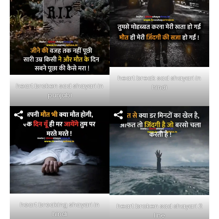
heart break sad shayari in
heart broken sad shayari in
hindi
punjabi
heart breaking shayari in
heart broken sad shayari 2
hindi
line