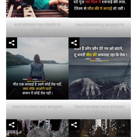
sad shayari on death in
heartbreaking shayari in
hindi
hindi
heart broken sad shayari
heart broken sad shayari
photo