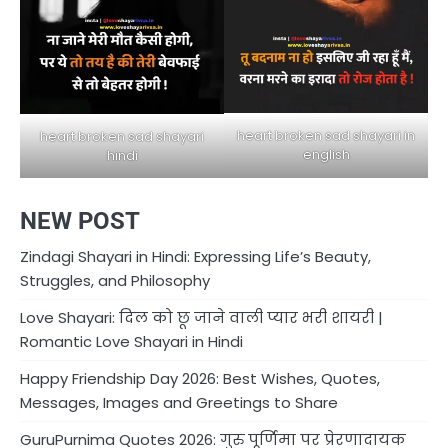
heart broken sad shayari in
heart broken sad shayari
english
hindi
NEW POST
Zindagi Shayari in Hindi: Expressing Life’s Beauty,
Struggles, and Philosophy
Love Shayari: दिल को छू जाने वाली प्यार भरी शायरी |
Romantic Love Shayari in Hindi
Happy Friendship Day 2026: Best Wishes, Quotes,
Messages, Images and Greetings to Share
GuruPurnima Quotes 2026: गुरु पूर्णिमा पर प्रेरणादायक