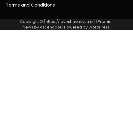
Terms and Conditions
Copyright © [https://loveshayarivsa.in] | Premier
News by
Ascendoor
| Powered by
WordPress
.