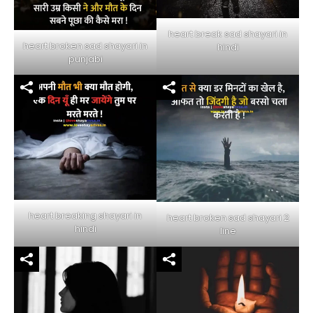
heart break sad shayari in
heart broken sad shayari in
hindi
punjabi
heart breaking shayari in
heart broken sad shayari 2
hindi
line