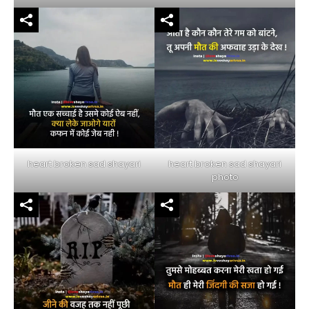
heart broken sad shayari
heart broken sad shayari
photo