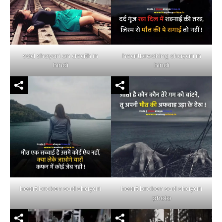
sad shayari on death in
heartbreaking shayari in
hindi
hindi
heart broken sad shayari
heart broken sad shayari
photo