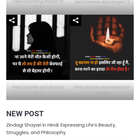
heart breaking shayari in
heart broken sad shayari 2
hindi
line
heart broken sad shayari in
heart broken sad shayari
english
hindi
NEW POST
Zindagi Shayari in Hindi: Expressing Life’s Beauty,
Struggles, and Philosophy