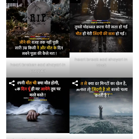
heart break sad shayari in
heart broken sad shayari in
hindi
punjabi