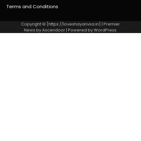
Terms and Conditions
Copyright © [https://loveshayarivsa.in] | Premier
News by
Ascendoor
| Powered by
WordPress
.