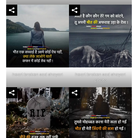
heart broken sad shayari
heart broken sad shayari
photo