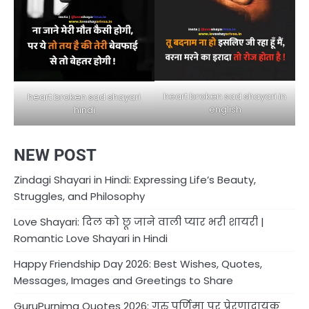
heart broken sad shayari in
heart broken sad shayari
english
hindi
NEW POST
Zindagi Shayari in Hindi: Expressing Life’s Beauty,
Struggles, and Philosophy
Love Shayari: दिल को छू जाने वाली प्यार भरी शायरी |
Romantic Love Shayari in Hindi
Happy Friendship Day 2026: Best Wishes, Quotes,
Messages, Images and Greetings to Share
GuruPurnima Quotes 2026: गुरु पूर्णिमा पर प्रेरणादायक