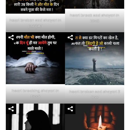
heart break sad shayari in
heart broken sad shayari in
hindi
punjabi
heart breaking shayari in
heart broken sad shayari 2
hindi
line