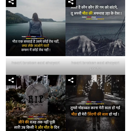
heart broken sad shayari
heart broken sad shayari
photo