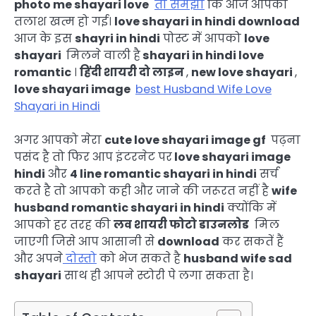
photo me shayari love
तो समझो
कि आज आपकी
तलाश खत्म हो गई।
love shayari in hindi download
आज के इस
shayri in hindi
पोस्ट में आपको
love
shayari
मिलने वाली है
shayari in hindi love
romantic
।
हिंदी शायरी दो लाइन
,
new love shayari
,
love shayari image
best Husband Wife Love
Shayari in Hindi
अगर आपको मेरा
cute love shayari image gf
पढ़ना
पसंद है तो फिर आप इंटरनेट पर
love shayari image
hindi
और
4 line romantic shayari in hindi
सर्च
करते है तो आपको कही और जाने की जरूरत नहीं है
wife
husband romantic shayari in hindi
क्योंकि में
आपको हर तरह की
लव शायरी फोटो डाउनलोड
मिल
जाएगी जिसे आप आसानी से
download
कर सकतें हैं
और अपने
दोस्तो
को भेज सकते है
husband wife sad
shayari
साथ ही
आपने स्टोरी पे लगा सकता है
।