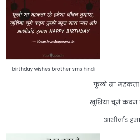
birthday wishes brother sms hindi
फूलो सा महकता रह
खुशिया चूमे कदम त
आशीर्वाद हम