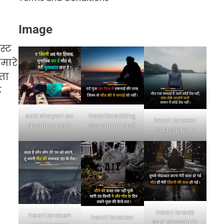
,
Image
स्ट
मारे
ता
ट
sad shayari on
heartbreaking
heart broken
death in hindi
shayari in hindi
sad shayari
heart break
heart broken
heart broken
sad shayari in