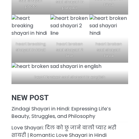
sad shayari
sad shayari in
hindi
photo
punjabi
heart breaking
heart broken
heart broken
shayari in hindi
sad shayari 2
sad shayari
line
hindi
heart broken sad shayari in english
NEW POST
Zindagi Shayari in Hindi: Expressing Life’s
Beauty, Struggles, and Philosophy
Love Shayari: दिल को छू जाने वाली प्यार भरी
शायरी | Romantic Love Shayari in Hindi