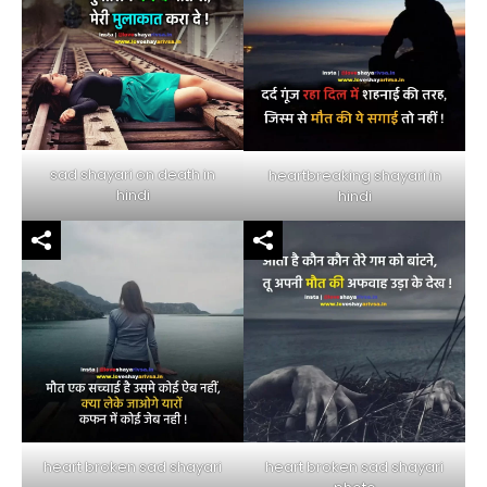
sad shayari on death in
heartbreaking shayari in
hindi
hindi
heart broken sad shayari
heart broken sad shayari