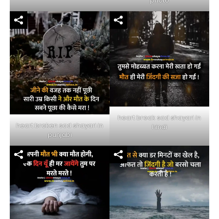
photo
heart break sad shayari in
heart broken sad shayari in
hindi
punjabi