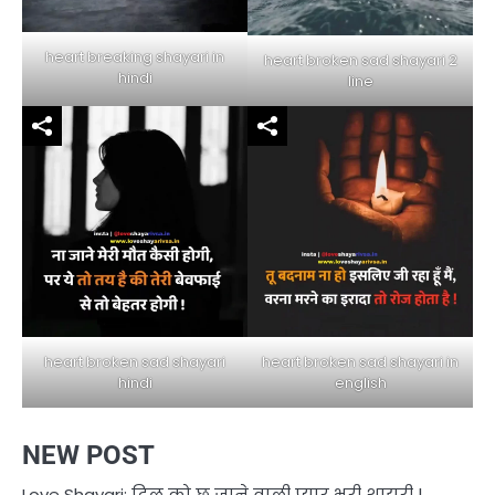
heart breaking shayari in
heart broken sad shayari 2
hindi
line
heart broken sad shayari in
heart broken sad shayari
english
hindi
NEW POST
Love Shayari: दिल को छू जाने वाली प्यार भरी शायरी |