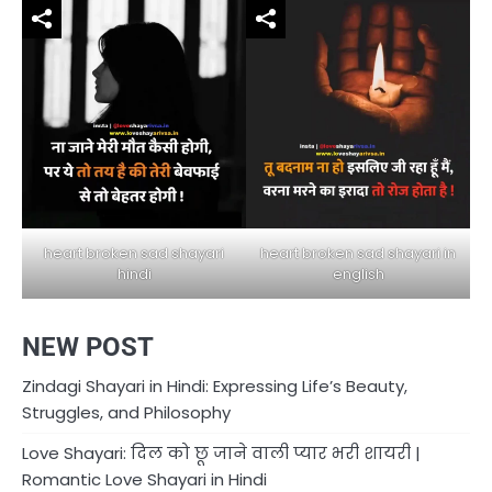
heart broken sad shayari in
heart broken sad shayari
english
hindi
NEW POST
Zindagi Shayari in Hindi: Expressing Life’s Beauty,
Struggles, and Philosophy
Love Shayari: दिल को छू जाने वाली प्यार भरी शायरी |
Romantic Love Shayari in Hindi