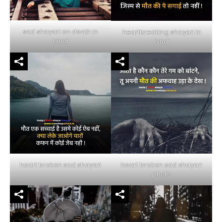
sad shayari on death in
heartbreaking shayari in
hindi
hindi
heart broken sad shayari
heart broken sad shayari
photo