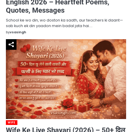
English 2026 – Heartfelt Poems,
Quotes, Messages
School ke wo din, wo doston ka saath, aur teachers ki daant—
sab kuch ek din yaadon mein badal jata hai.…
by
vsasingh
WIFE
Wife Ke Liye Shayari (2026) – 50+ दिल