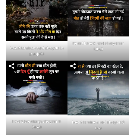
heart break sad shayari in
heart broken sad shayari in
hindi
punjabi
heart breaking shayari in
heart broken sad shayari 2
hindi
line