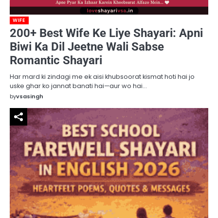
WIFE
200+ Best Wife Ke Liye Shayari: Apni
Biwi Ka Dil Jeetne Wali Sabse
Romantic Shayari
Har mard ki zindagi me ek aisi khubsoorat kismat hoti hai jo
uske ghar ko jannat banati hai—aur wo hai…
by
vsasingh