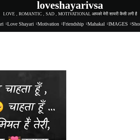
loveshayarivsa
LOVE , ROMANTIC , SAD , MOTIVATIONAL आपको मेरी शायरी कैसी लगी है
ri
Love Shayari
Motivation
Friendship
Mahakal
IMAGES
Shor