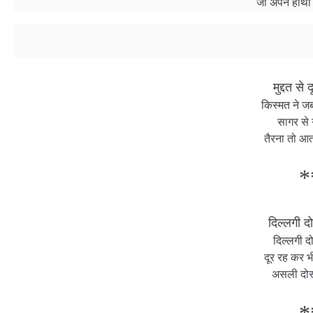
जो अपने हाथों 
मुद्दत स
किस्मत ने ज
सागर से 
तैरना तो आत
*
दिल्लगी दो
दिल्लगी दो
दूर रह कर भ
असली दोस्