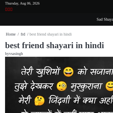
Skip
Thursday, Aug 06, 2026
to
VSASINGH
INSTAGRAM
YOUTUBE
content
Sad Shaya
Home
frd
best friend shayari in hindi
best friend shayari in hindi
by
vsasingh