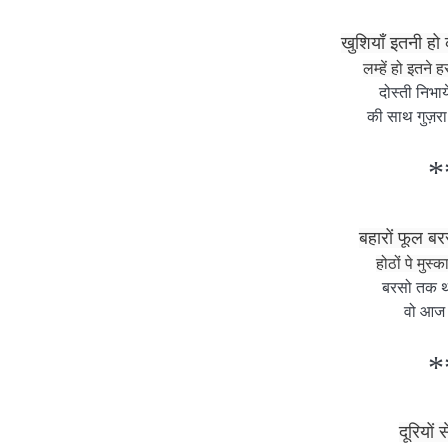
खुशियाँ इतनी हो 
लम्हें हो इतने
दोस्ती निभा
की साथ गुज़रा
*
बहारों फूल बर
होठों पे मुस्
बरसो तक थी
वो आज 
*
दूरियों 