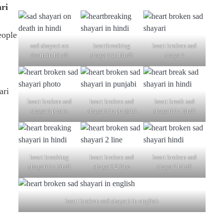
ri
eople
sad shayari on
heartbreaking
heart broken sad
death in hindi
shayari in hindi
shayari
ari
heart broken sad
heart broken sad
heart break sad
shayari photo
shayari in punjabi
shayari in hindi
heart breaking
heart broken sad
heart broken sad
shayari in hindi
shayari 2 line
shayari hindi
heart broken sad shayari in english